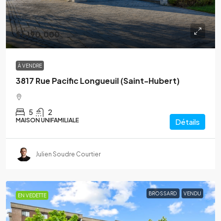
$1,190,000
À VENDRE
3817 Rue Pacific Longueuil (Saint-Hubert)
5
2
MAISON UNIFAMILIALE
Détails
Julien Soudre Courtier
BROSSARD
VENDU
EN VEDETTE