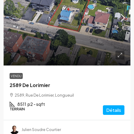
VENDU
2589 De Lorimier
2589, Rue De Lorimier, Longueuil
8511
p2 - sqft
TERRAIN
Détails
Julien Soudre Courtier