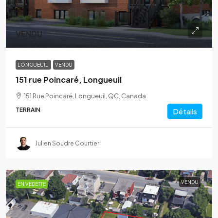
VENDU
LONGUEUIL
VENDU
151 rue Poincaré, Longueuil
151 Rue Poincaré, Longueuil, QC, Canada
TERRAIN
Détails
Julien Soudre Courtier
VENDU
EN VEDETTE