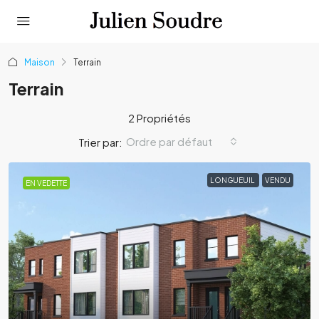
Maison
Terrain
Terrain
2 Propriétés
Ordre par défaut
Trier par:
LONGUEUIL
VENDU
EN VEDETTE