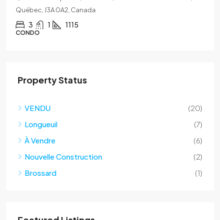
Québec, J3A 0A2, Canada
3
1
1115
CONDO
Property Status
VENDU
(20)
Longueuil
(7)
À Vendre
(6)
Nouvelle Construction
(2)
Brossard
(1)
Featured Listings