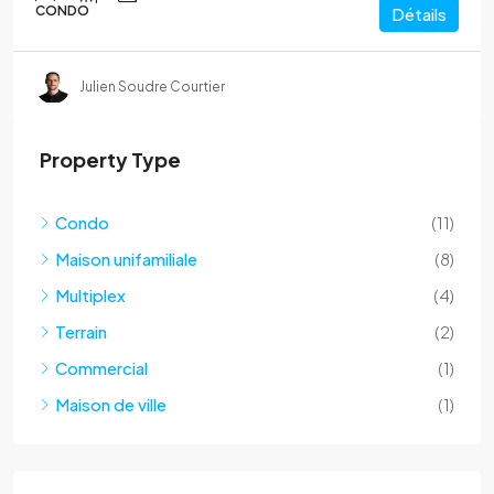
CONDO
Détails
Julien Soudre Courtier
Property Type
Condo
(11)
Maison unifamiliale
(8)
Multiplex
(4)
Terrain
(2)
Commercial
(1)
Maison de ville
(1)