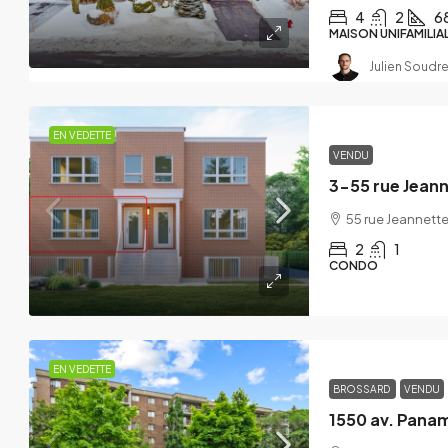
836 Rue Principale, Saint-Ama
4
2
6
MAISON UNIFAMILIA
4
2
1705
Julien Soudre
EN VEDETTE
VENDU
3-55 rue Jeann
55 rue Jeannett
2
1
CONDO
EN VEDETTE
BROSSARD
VENDU
1550 av. Pana