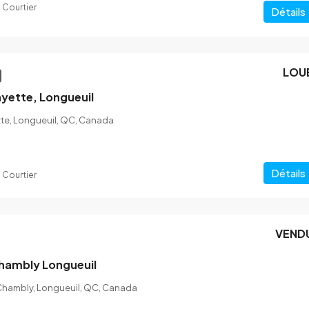
 Courtier
Détails
t-Amable
3817 Rue Pacific Longueuil (Saint-
Hubert)
ble, QC, Canada
LOU
5
2
ayette, Longueuil
MAISON UNIFAMILIALE
tte, Longueuil, QC, Canada
Détails
 Courtier
VEND
hambly Longueuil
Chambly, Longueuil, QC, Canada