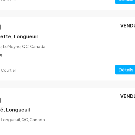
VEND
ette, Longueuil
te, LeMoyne, QC, Canada
9
Détails
 Courtier
VEND
ré, Longueuil
é, Longueuil, QC, Canada
$1,190,000