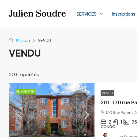
SERVICES
Inscriptions
Maison
VENDU
VENDU
20 Propriétés
EN VEDETTE
VENDU
201-170 rue Pa
170 Rue Parent, 
2
1
95
CONDO
Julien Soudre