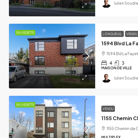
Julien Soudre
836 rue Principale, Sain
836 Rue Principale, Saint-Ama
4
2
1705
EN VEDETTE
LONGUEUIL
VENDU
1594 Blvd La F
1594 Bd La Faye
4
3
MAISON DE VILLE
Julien Soudre
EN VEDETTE
VENDU
1155 Chemin C
1155 Chemin de 
MULTIPLEX