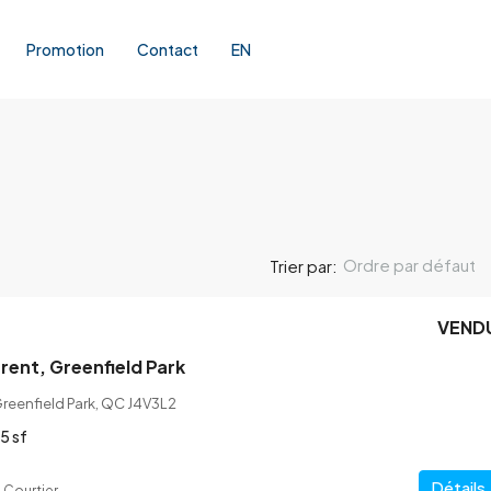
Promotion
Contact
EN
Ordre par défaut
Trier par:
VEND
rent, Greenfield Park
Greenfield Park, QC J4V3L2
5 sf
Détails
 Courtier