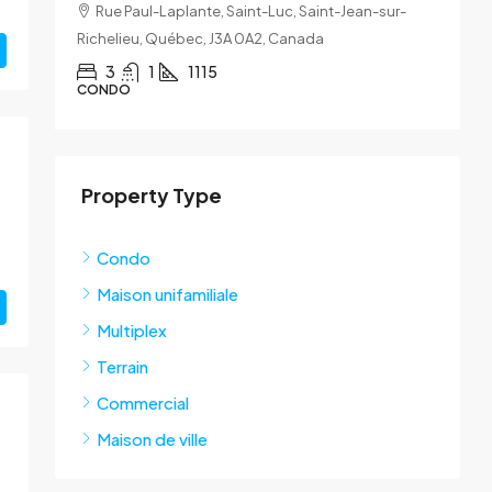
Rue Paul-Laplante, Saint-Luc, Saint-Jean-sur-
Richelieu, Québec, J3A 0A2, Canada
Q
3
1
1115
CONDO
Property Type
Condo
Maison unifamiliale
Multiplex
Terrain
Commercial
Maison de ville