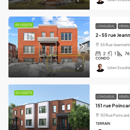
EN VEDETTE
LONGUEUIL
VENDU
2-55 rue Jeann
55 Rue Jeannet
2
1
76
CONDO
Julien Soudre
EN VEDETTE
LONGUEUIL
VENDU
151 rue Poinca
151 Rue Poincar
$448,000
$514,962
TERRAIN