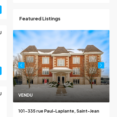
Featured Listings
U
U
VENDU
101-335 rue Paul-Laplante, Saint-Jean
2