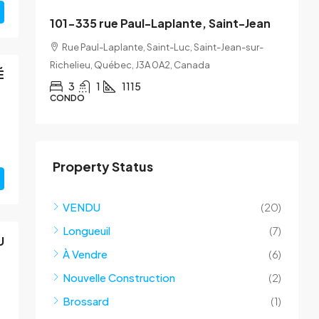
101-335 rue Paul-Laplante, Saint-Jean
2
Rue Paul-Laplante, Saint-Luc, Saint-Jean-sur-
Richelieu, Québec, J3A 0A2, Canada
Q
É
3
1
1115
CONDO
Property Status
VENDU
(20)
Longueuil
(7)
U
À Vendre
(6)
Nouvelle Construction
(2)
Brossard
(1)