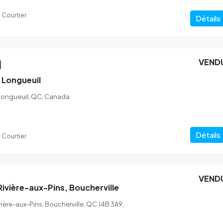
 Courtier
Détails
VEND
 Longueuil
Longueuil, QC, Canada
Détails
 Courtier
VEND
$1,190,000
 Rivière-aux-Pins, Boucherville
vière-aux-Pins, Boucherville, QC J4B 3A9,
t-Amable
3817 Rue Pacific Longueuil (Saint-