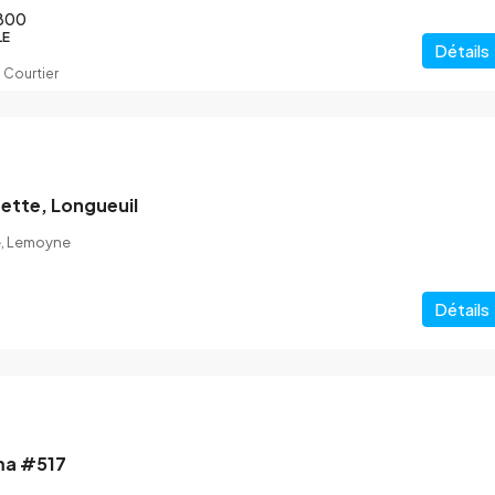
Hubert)
ble, QC, Canada
800
LE
Détails
5
2
 Courtier
MAISON UNIFAMILIALE
ette, Longueuil
e, Lemoyne
Détails
ma #517