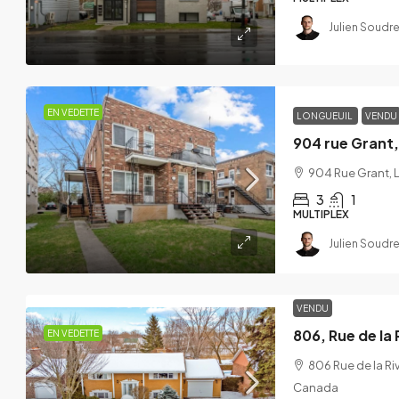
Julien Soudre
EN VEDETTE
LONGUEUIL
VENDU
904 rue Grant,
904 Rue Grant, 
3
1
MULTIPLEX
Julien Soudre
VENDU
$448,000
$514,962
806, Rue de la
EN VEDETTE
806 Rue de la Ri
836 rue Principale, Sain
Canada