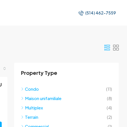
(514) 462-7559
Property Type
U
Condo
(11)
Maison unifamiliale
(8)
Multiplex
(4)
Terrain
(2)
Commercial
(1)